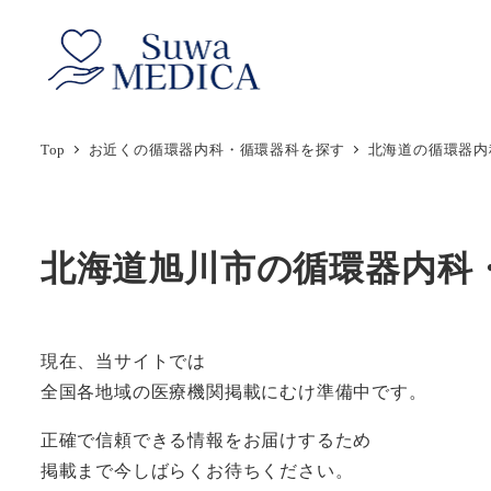
メ
イ
ン
コ
ン
Top
お近くの循環器内科・循環器科を探す
北海道の循環器内
テ
ン
ツ
北海道旭川市の循環器内科
へ
移
動
現在、当サイトでは
全国各地域の医療機関掲載にむけ準備中です。
正確で信頼できる情報をお届けするため
掲載まで今しばらくお待ちください。