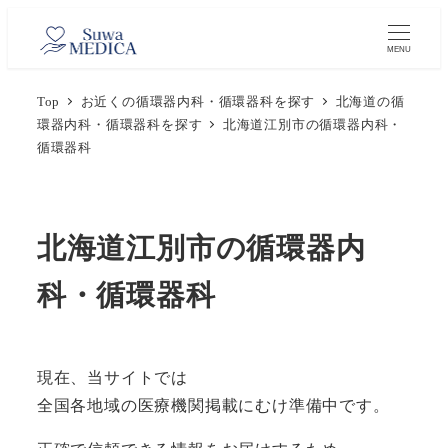
メ
イ
MENU
ン
Top
お近くの循環器内科・循環器科を探す
北海道の循
コ
環器内科・循環器科を探す
北海道江別市の循環器内科・
ン
循環器科
テ
ン
ツ
北海道江別市の循環器内
へ
移
科・循環器科
動
現在、当サイトでは
全国各地域の医療機関掲載にむけ準備中です。