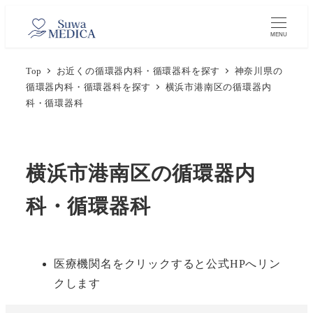
メ
イ
MENU
ン
Top
お近くの循環器内科・循環器科を探す
神奈川県の
コ
循環器内科・循環器科を探す
横浜市港南区の循環器内
ン
科・循環器科
テ
ン
ツ
横浜市港南区の循環器内
へ
移
科・循環器科
動
医療機関名をクリックすると公式HPへリン
クします