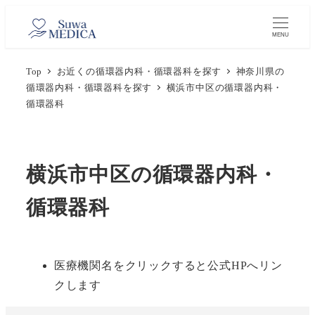
メ
イ
MENU
ン
Top
お近くの循環器内科・循環器科を探す
神奈川県の
コ
循環器内科・循環器科を探す
横浜市中区の循環器内科・
ン
循環器科
テ
ン
ツ
横浜市中区の循環器内科・
へ
移
循環器科
動
医療機関名をクリックすると公式HPへリン
クします