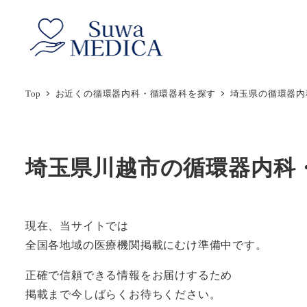
メ
イ
ン
コ
ン
Top
お近くの循環器内科・循環器科を探す
埼玉県の循環器内
テ
ン
ツ
埼玉県川越市の循環器内科
へ
移
動
現在、当サイトでは
全国各地域の医療機関掲載にむけ準備中です。
正確で信頼できる情報をお届けするため
掲載まで今しばらくお待ちください。