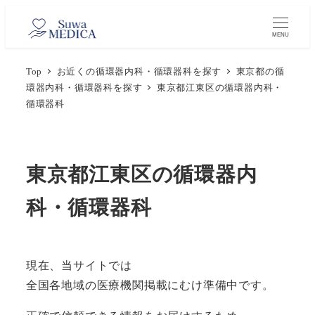
メ
イ
MENU
ン
Top
お近くの循環器内科・循環器科を探す
東京都の循
コ
環器内科・循環器科を探す
東京都江東区の循環器内科・
ン
循環器科
テ
ン
ツ
東京都江東区の循環器内
へ
移
科・循環器科
動
現在、当サイトでは
全国各地域の医療機関掲載にむけ準備中です。