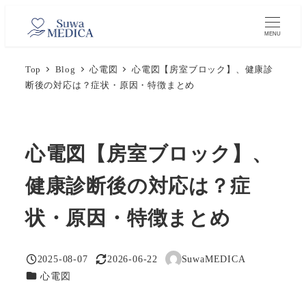
メ
イ
MENU
ン
Top
Blog
心電図
心電図【房室ブロック】、健康診
コ
断後の対応は？症状・原因・特徴まとめ
ン
テ
ン
ツ
心電図【房室ブロック】、
へ
健康診断後の対応は？症
移
動
状・原因・特徴まとめ
2025-08-07
2026-06-22
SuwaMEDICA
投稿日
更新日
著
カテゴリー
心電図
者