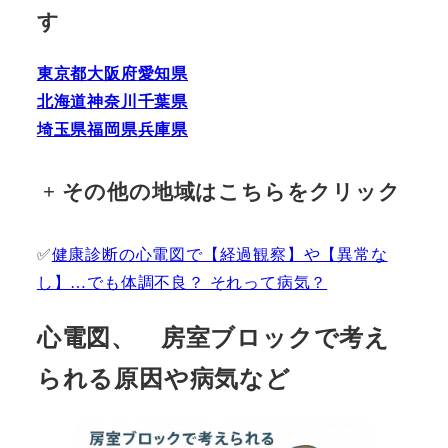
す
東京都
大阪府
愛知県
北海道
神奈川
千葉県
埼玉県
福岡県
兵庫県
+
その他の地域はこちらをクリック
✅
健康診断の心電図で【経過観察】や【異常な
し】…でも体調不良？ それって病気？
心電図、 房室ブロックで考え
られる原因や病気など