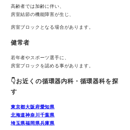
高齢者では加齢に伴い、
房室結節の機能障害が生じ、
房室ブロックとなる場合があります。
健常者
若年者やスポーツ選手に、
房室ブロックを認める事があります。
👇お近くの循環器内科・循環器科を探
す
東京都
大阪府
愛知県
北海道
神奈川
千葉県
埼玉県
福岡県
兵庫県