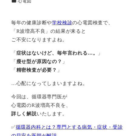
カテゴリー
心電図
者
毎年の健康診断や
学校検診
の心電図検査で、
「R波増高不良」の結果が来ると
ご不安になりますよね。
「
症状はないけど、毎年言われる…。
」
「
瘦せ型が原因なの？
」
「
精密検査が必要？
」
…心配になってしまいますよね。
今回は、循環器専門医が
心電図のR波増高不良を、
詳しく解説
いたします。
✅
循環器内科とは？専門とする病気・症状・受診
の目安を医師が解説