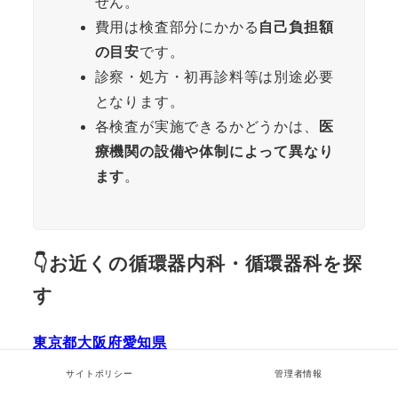
せん。
費用は検査部分にかかる
自己負担額
の目安
です。
診察・処方・初再診料等は別途必要
となります。
各検査が実施できるかどうかは、
医
療機関の設備や体制によって異なり
ます
。
👇お近くの循環器内科・循環器科を探
す
東京都
大阪府
愛知県
北海道
神奈川
千葉県
サイトポリシー
管理者情報
埼玉県
福岡県
兵庫県