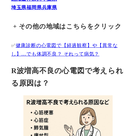
埼玉県
福岡県
兵庫県
+
その他の地域はこちらをクリック
✅
健康診断の心電図で【経過観察】や【異常な
し】…でも体調不良？ それって病気？
R波増高不良の心電図で考えられ
る原因は？