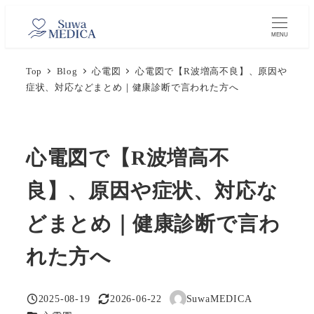
メ
イ
MENU
ン
Top
Blog
心電図
心電図で【R波増高不良】、原因や
コ
症状、対応などまとめ｜健康診断で言われた方へ
ン
テ
ン
ツ
心電図で【R波増高不
へ
良】、原因や症状、対応な
移
動
どまとめ｜健康診断で言わ
れた方へ
2025-08-19
2026-06-22
SuwaMEDICA
投稿日
更新日
著