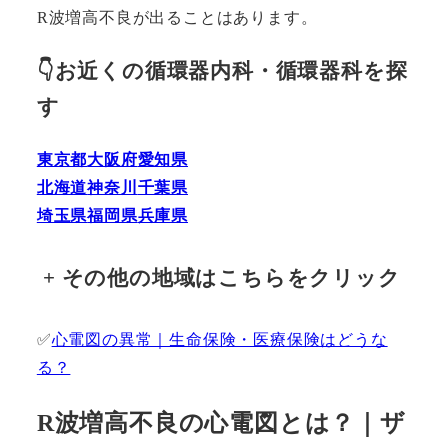
R波増高不良が出ることはあります。
👇お近くの循環器内科・循環器科を探
す
東京都
大阪府
愛知県
北海道
神奈川
千葉県
埼玉県
福岡県
兵庫県
+
その他の地域はこちらをクリック
✅
心電図の異常｜生命保険・医療保険はどうな
る？
R波増高不良の心電図とは？｜ザ