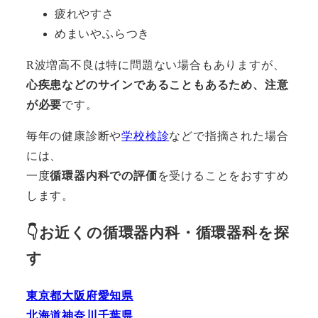
疲れやすさ
めまいやふらつき
R波増高不良は特に問題ない場合もありますが、
心疾患などのサインであることもあるため、注意
が必要
です。
毎年の健康診断や
学校検診
などで指摘された場合
には、
一度
循環器内科での評価
を受けることをおすすめ
します。
👇お近くの循環器内科・循環器科を探
す
東京都
大阪府
愛知県
北海道
神奈川
千葉県