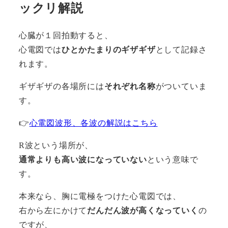
ックリ解説
心臓が１回拍動すると、
心電図では
ひとかたまりのギザギザ
として記録さ
れます。
ギザギザの各場所には
それぞれ名称
がついていま
す。
👉
心電図波形、各波の解説はこちら
R波という場所が、
通常よりも高い波になっていない
という意味で
す。
本来なら、胸に電極をつけた心電図では、
右から左にかけて
だんだん波が高くなっていく
の
ですが、