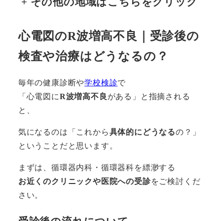
+
その他の地域はこちらをクリック
心電図のR波増高不良｜受診後の
検査や治療はどうなるの？
毎年の健康診断や
学校検診
で
「心電図に
R波増高不良
がある」と指摘される
と、
気になるのは「これから
具体的にどうなる
の？」
ということだと思います。
まずは、循環器内科・循環器科を縹渺する
お近くのクリニックや医院への受診
をご検討くだ
さい。