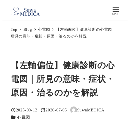
メ
イ
MENU
ン
Top
Blog
心電図
【左軸偏位】健康診断の心電図｜
コ
所見の意味・症状・原因・治るのかを解説
ン
テ
ン
ツ
【左軸偏位】健康診断の心
へ
電図｜所見の意味・症状・
移
動
原因・治るのかを解説
2025-09-12
2026-07-05
SuwaMEDICA
投稿日
更新日
著
カテゴリー
心電図
者