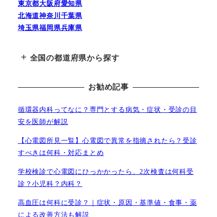
東京都
大阪府
愛知県
北海道
神奈川
千葉県
埼玉県
福岡県
兵庫県
+
全国の都道府県から探す
お勧め記事
循環器内科ってなに？専門とする病気・症状・受診の目
安を医師が解説
【心電図所見一覧】心電図で異常を指摘されたら？受診
すべきは何科・対応まとめ
学校検診で心電図にひっかかったら、2次検査は何科受
診？小児科？内科？
高血圧は何科に受診？｜症状・原因・基準値・食事・薬
による改善方法も解説