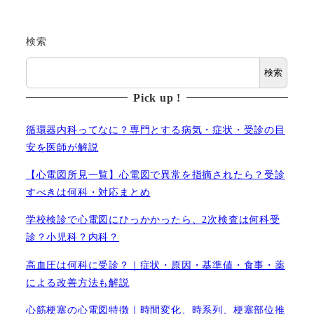
検索
検索
Pick up !
循環器内科ってなに？専門とする病気・症状・受診の目
安を医師が解説
【心電図所見一覧】心電図で異常を指摘されたら？受診
すべきは何科・対応まとめ
学校検診で心電図にひっかかったら、2次検査は何科受
診？小児科？内科？
高血圧は何科に受診？｜症状・原因・基準値・食事・薬
による改善方法も解説
心筋梗塞の心電図特徴｜時間変化、時系列、梗塞部位推