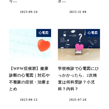
り…
さ…
2025-09-24
2025-11-08
投稿日
投稿日
心電図
心電図
【WPW症候群】健康
学校検診で心電図にひ
診断の心電図｜対応や
っかかったら、2次検
不整脈の症状・治療ま
査は何科受診？小児
とめ
科？内科？
2025-08-12
2025-07-26
投稿日
投稿日