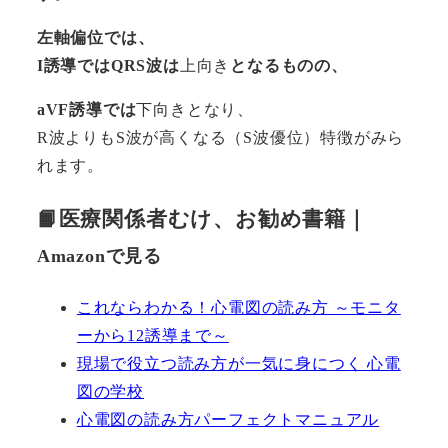
左軸偏位では、
I誘導ではQRS波は
上向き
となるものの、
aVF誘導では
下向きとなり、
R波よりもS波が高くなる（S波優位）特徴がみら
れます。
📙医療関係者むけ、お勧め書籍｜
Amazonで見る
これならわかる！心電図の読み方 ～モニタ
ーから12誘導まで～
現場で役立つ読み方が一気に身につく 心電
図の学校
心電図の読み方パーフェクトマニュアル