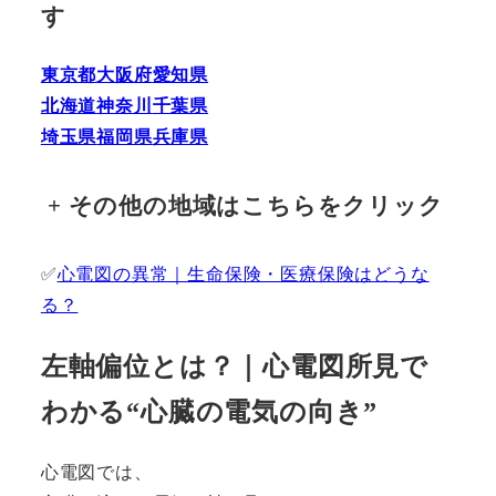
す
東京都
大阪府
愛知県
北海道
神奈川
千葉県
埼玉県
福岡県
兵庫県
+
その他の地域はこちらをクリック
✅
心電図の異常｜生命保険・医療保険はどうな
る？
左軸偏位とは？｜心電図所見で
わかる“心臓の電気の向き”
心電図では、