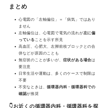
まとめ
心電図の「左軸偏位」＝「病気」ではあり
ません
左軸偏位は、心電図で電気の流れが
左に偏
っている
ことを示す所見
高血圧、心肥大、左脚前枝ブロックとの合
併などが原因のことも
無症状のことが多いが、
症状がある場合
は
要注意
日常生活や運動は、多くのケースで制限は
不要
不安なときは、
循環器内科・循環器科での
確認
が推奨
👇お近くの循環器内科・循環器科を探