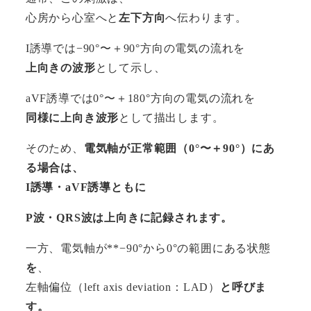
心房から心室へと
左下方向
へ伝わります。
I誘導では−90°〜＋90°方向の電気の流れを
上向きの波形
として示し、
aVF誘導では0°〜＋180°方向の電気の流れを
同様に上向き波形
として描出します。
そのため、
電気軸が正常範囲（0°〜＋90°）にあ
る場合は、
I誘導・aVF誘導ともに
P波・QRS波は上向きに記録されます。
一方、電気軸が**−90°から0°の範囲にある状態
を
、
左軸偏位（left axis deviation：LAD）
と呼びま
す。