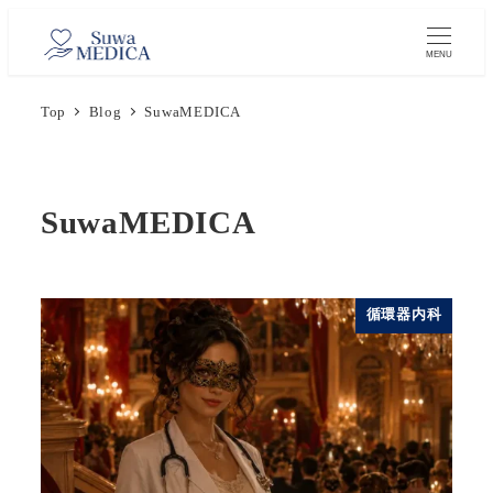
メ
イ
MENU
ン
Top
Blog
SuwaMEDICA
コ
ン
テ
ン
SuwaMEDICA
ツ
へ
移
循環器内科
動