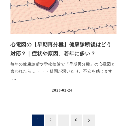
心電図の【早期再分極】健康診断後はどう
対応？｜症状や原因、若年に多い？
毎年の健康診断や学校検診で「早期再分極」の心電図と
言われたら… ・・・疑問が湧いたり、不安を感じます
[…]
2026-02-24
投稿日
投
1
2
…
6